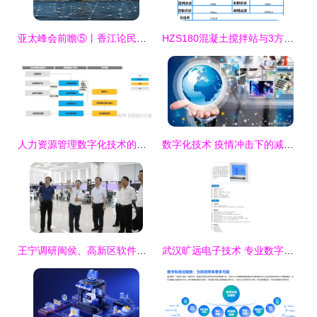
亚太峰会前瞻⑤丨香江论民生，让数智技术照亮美好生活
HZS180混凝土搅拌站与3方搅拌站价格揭秘 | 180商砼搅拌站厂家专业解读
人力资源管理数字化技术的应用现状、发展趋势与数字技术服务浅析
数字化技术 疫情冲击下的减震器——访中国社会科学院经济研究所所长黄群慧
王宁调研闽侯、高新区软件产业 加快特色名城建设，以数字技术服务高质量发展
武汉旷远电子技术 专业数字显示液晶温控器厂家直销，中英文蓝光显示，精准掌控环境温湿度